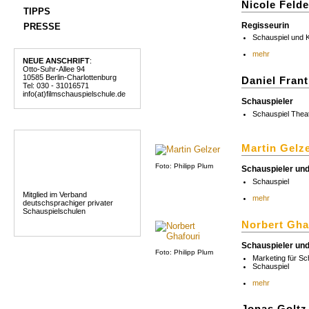
Nicole Feld
TIPPS
Regisseurin
PRESSE
Schauspiel und K
mehr
NEUE ANSCHRIFT
:
Otto-Suhr-Allee 94
10585 Berlin-Charlottenburg
Daniel Fran
Tel: 030 - 31016571
info(at)filmschauspielschule.de
Schauspieler
Schauspiel Thea
Martin Gelz
Foto: Philipp Plum
Schauspieler un
Schauspiel
Mitglied im Verband
mehr
deutschsprachiger privater
Schauspielschulen
Norbert Gha
Schauspieler un
Foto: Philipp Plum
Marketing für Sc
Schauspiel
mehr