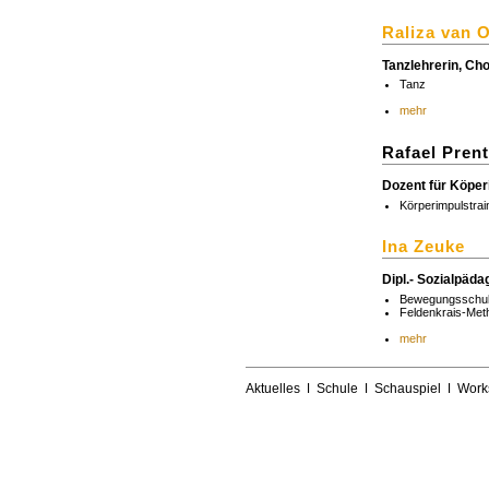
Raliza van O
Tanzlehrerin, Cho
Tanz
mehr
Rafael Prent
Dozent für Köper
Körperimpulstrai
Ina Zeuke
Dipl.- Sozialpäd
Bewegungsschu
Feldenkrais-Met
mehr
Aktuelles
ǀ
Schule
ǀ
Schauspiel
ǀ
Work