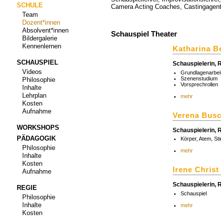
SCHULE
Camera Acting Coaches, Castingagent
Team
Dozent*innen
Absolvent*innen
Schauspiel Theater
Bildergalerie
Kennenlernen
Katharina B
SCHAUSPIEL
Schauspielerin, 
Videos
Grundlagenarbei
Szenenstudium
Philosophie
Vorsprechrollen
Inhalte
Lehrplan
mehr
Kosten
Aufnahme
Verena Bus
WORKSHOPS
Schauspielerin, 
PÄDAGOGIK
Körper, Atem, St
Philosophie
mehr
Inhalte
Kosten
Irene Christ
Aufnahme
Schauspielerin, 
REGIE
Schauspiel
Philosophie
Inhalte
mehr
Kosten