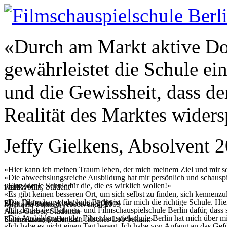
«Durch am Markt aktive Do
gewährleistet die Schule e
und die Gewissheit, dass de
Realität des Marktes widers
Jeffy Gielkens, Absolvent 
«Hier kann ich meinen Traum leben, der mich meinem Ziel und mir sel
«Die abwechslungsreiche Ausbildung hat mir persönlich und schauspiel
«Eine ideale Schule für die, die es wirklich wollen!»
Paul Wollin, Student
werde.»
«Es gibt keinen besseren Ort, um sich selbst zu finden, sich kennenz
«Die Filmschauspielschule Berlin ist für mich die richtige Schule. Hie
Elisa Hofmann, Absolventin 2009
Michaela Schmid, Absolventin 2009
«Ich danke der Bühnen- und Filmschauspielschule Berlin dafür, dass si
Alina Garber, Studentin
«Die Ausbildung an der Filmschauspielschule Berlin hat mich über mic
Shirin Azari, Studentin
Unterstützung, aber kein falsches Lob bekam.»
«Ich habe es nicht einen Tag bereut. Ich habe von Anfang an das Gef