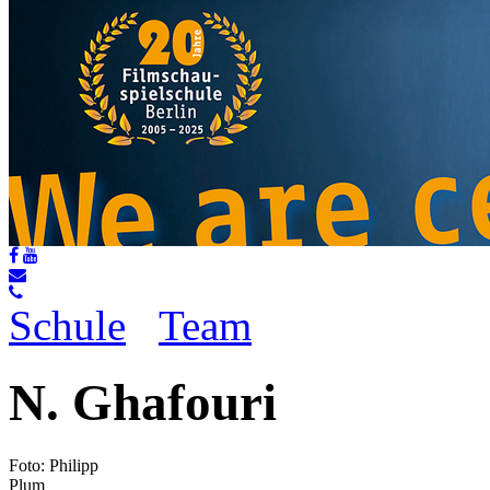
Marie Karehnke, Absolventin 2022
Ramona Schmid, Absolventin 2010
Marie Karehnke, Absolventin 2022
Schule
Team
N. Ghafouri
Foto: Philipp
Plum