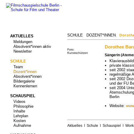
SCHULE
DOZENT*INNEN
Dorothe
AKTUELLES
Meldungen
Absolvent*innen aktiv
Dorothee Bara
Foto:
Newsletter
Kunstschützen
Sängerin (Ateme
Klavierausbil
SCHULE
private klass
Team
seit 2002 staa
Dozent*innen
regelmäßige Au
Absolvent*innen
seit 2002 Doz
Bildergalerie
und der FU Be
Kennenlernen
seit 2004 Unt
Atemschulung 
SCHAUSPIEL
Berlin
Videos
Website:
www.
Philosophie
Inhalte
Lehrplan
Kosten
Aufnahme
Aktuelles
ǀ
Schule
ǀ
Schauspiel
ǀ
Work