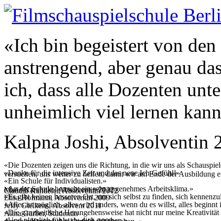
«Ich bin begeistert von den
anstrengend, aber genau das
ich, dass alle Dozenten unte
unheimlich viel lernen kann
Kalpna Joshi, Absolventin 
«Die Dozenten zeigen uns die Richtung, in die wir uns als Schauspiel
«Danke für die intensive Zeit und das neue Ich-Gefühl!»
versuchen, uns weiter zu helfen, damit wir am Ende der Ausbildung e
«Ein Schule für Individualisten.»
«An der Schule herrscht ein sehr angenehmes Arbeitsklima.»
Marie Karehnke, Absolventin 2022
Claudia Kandefer, Absolventin 2012
«Es gibt keinen besseren Ort, um sich selbst zu finden, sich kennenz
Elisa Hofmann, Absolventin 2009
«Alles ist möglich, alles wird anders, wenn du es willst, alles begin
Jeffy Gielkens, Absolvent 2011
«Die ganzheitliche Herangehensweise hat nicht nur meine Kreativität u
Alina Garber, Studentin
«Und plötzlich fühlst du dich gesehen.»