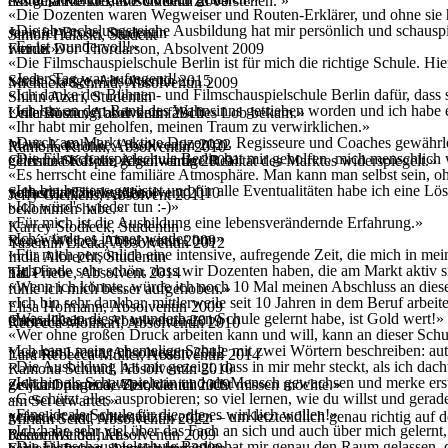
Antonia Kennel, Absolventin 2009
das gesamte kreative Umfeld zu verstehen. »
«Die Dozenten waren Wegweiser und Routen-Erklärer, und ohne sie hät
«Die abwechslungsreiche Ausbildung hat mir persönlich und schauspiel
Jennifer Brose, Studentin
Simon Halaski, Student
«Es ist wundervoll!»
Finnur Dor Thordarson, Absolvent 2009
werde.»
«Die Filmschauspielschule Berlin ist für mich die richtige Schule. Hie
«Jeder Tag war aufregend!»
Sarah Stange, Absolventin 2015
Michaela Schmid, Absolventin 2009
«Ich danke der Bühnen- und Filmschauspielschule Berlin dafür, dass si
Shirin Azari, Studentin
«Ich bin an den Rand des Wahnsinns getrieben worden und ich habe e
Leila Bostic, Absolventin 2010
Unterstützung, aber kein falsches Lob bekam.»
«Ihr habt mir geholfen, meinen Traum zu verwirklichen.»
«Durch am Markt aktive Dozenten, Regisseure und Coaches gewährleis
Marie Karehnke, Absolventin 2022
Ramona Krohn, Absolventin 2010
«Die Filmschauspielschule Berlin hat mir geholfen, mich menschlich
Christina Kasper, Absolventin 2009
gelernte Stoff die gegenwärtige Realität des Marktes widerspiegelt.»
«Es herrscht eine familiäre Atmosphäre. Man kann man selbst sein, ohn
«Ich bin bestens gerüstet und für alle Eventualitäten habe ich eine 
Sebastian Thiele, Absolvent 2010
vorbereitet zu werden.»
Jeffy Gielkens, Absolvent 2011
«Ich würd's wieder tun :-)»
bekommen habe.»
«Für mich ist die Ausbildung eine lebensverändernde Erfahrung.»
Karrey Stodieck, Studentin
«Ich würde es immer wieder tun.»
Renée Weibel, Absolventin 2009
Yasemin Licata, Absolventin 2012
«Für mich persönlich eine intensive, aufregende Zeit, die mich in me
India Albrecht, Studentin
«Ich finde sehr schön, dass wir Dozenten haben, die am Markt aktiv s
Till Priebe, Absolvent 2014
hat.»
«Wenn ich könnte, würde ich noch 10 Mal meinen Abschluss an dieser
fühle ich mich besser aufgehoben.»
«Ich bin sehr dankbar, mittlerweile seit 10 Jahren in dem Beruf arbe
Elisa Hofmann, Absolventin 2009
«Was ich an dieser wunderbaren Schule gelernt habe, ist Gold wert!»
Carina Keleres, Absolventin 2019
über alles.»
Rebecca Molinari, Absolventin 2010
«Wer ohne großen Druck arbeiten kann und will, kann an dieser Schul
«Ich kann meine ehemalige Schule mit zwei Wörtern beschreiben: au
Yasemin Licata, Absolventin 2012
Lara Rebecca Müller, Absolventin 2014
«Die Ausbildung hat mir gezeigt, dass in mir mehr steckt, als ich da
Ramona Schmid, Absolventin 2010
«Ich bin als Schauspielerin und als Mensch gewachsen und merke erst je
Zeljka Oparnica, Absolventin 2009
gewinnbringende Zeit, die ich nicht missen möchte.»
«Geschützt alles ausprobieren; so viel lernen, wie du willst und gerad
am Set erwartet.»
«Eine ideale Schule für die, die es wirklich wollen!»
gefordert und unterstützt werden – um letztendlich genau richtig auf 
Miriam Seidl, Absolventin 2022
«Ich habe sehr viel über das Fach an sich und auch über mich gelern
Renée Weibel, Absolventin 2009
bekommst du hier.»
«Die Filmschauspielschule Berlin hat mir genau den Raum gelassen,