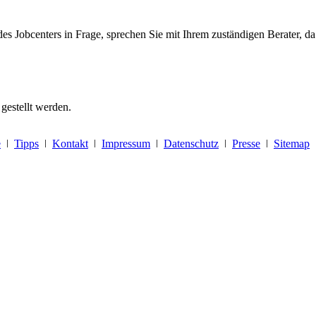
 Jobcenters in Frage, sprechen Sie mit Ihrem zuständigen Berater, da 
gestellt werden.
e
ǀ
Tipps
ǀ
Kontakt
ǀ
Impressum
ǀ
Datenschutz
ǀ
Presse
ǀ
Sitemap