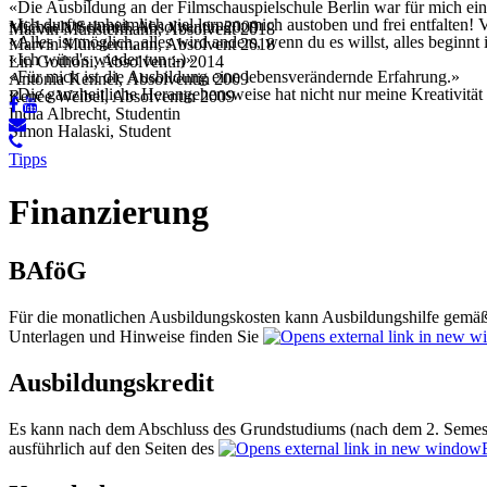
«Die Ausbildung an der Filmschauspielschule Berlin war für mich eine
«Ich durfte unheimlich viel lernen, mich austoben und frei entfalten!
Michaela Schmid, Absolventin 2009
Marvin Münstermann, Absolvent 2018
«Alles ist möglich, alles wird anders, wenn du es willst, alles begin
Marvin Münstermann, Absolvent 2018
«Ich würd's wieder tun :-)»
Lin Gothoni, Absolventin 2014
«Für mich ist die Ausbildung eine lebensverändernde Erfahrung.»
Antonia Kennel, Absolventin 2009
«Die ganzheitliche Herangehensweise hat nicht nur meine Kreativität u
Renée Weibel, Absolventin 2009
India Albrecht, Studentin
Simon Halaski, Student
Tipps
Finanzierung
BAföG
Für die monatlichen Ausbildungskosten kann Ausbildungshilfe gemäß 
Unterlagen und Hinweise finden Sie
Ausbildungskredit
Es kann nach dem Abschluss des Grundstudiums (nach dem 2. Semeste
ausführlich auf den Seiten des