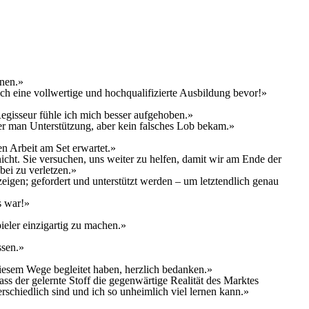
rnen.»
euch eine vollwertige und hochqualifizierte Ausbildung bevor!»
Regisseur fühle ich mich besser aufgehoben.»
 der man Unterstützung, aber kein falsches Lob bekam.»
en Arbeit am Set erwartet.»
icht. Sie versuchen, uns weiter zu helfen, damit wir am Ende der
bei zu verletzen.»
 zeigen; gefordert und unterstützt werden – um letztendlich genau
s war!»
ieler einzigartig zu machen.»
ssen.»
diesem Wege begleitet haben, herzlich bedanken.»
s der gelernte Stoff die gegenwärtige Realität des Marktes
erschiedlich sind und ich so unheimlich viel lernen kann.»