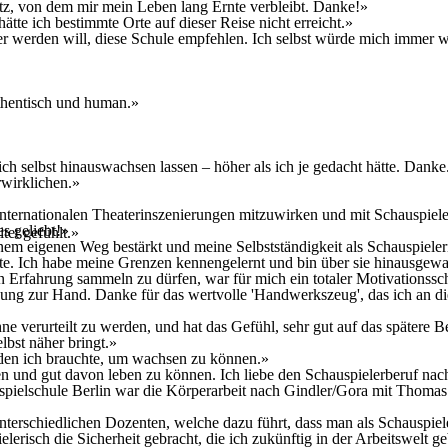
tz, von dem mir mein Leben lang Ernte verbleibt. Danke!»
te ich bestimmte Orte auf dieser Reise nicht erreicht.»
r werden will, diese Schule empfehlen. Ich selbst würde mich immer wi
thentisch und human.»
h selbst hinauswachsen lassen – höher als ich je gedacht hätte. Danke
wirklichen.»
nternationalen Theaterinszenierungen mitzuwirken und mit Schauspieler
s geliebt!»
tet gefühlt.»
inem eigenen Weg bestärkt und meine Selbstständigkeit als Schauspieleri
chte. Ich habe meine Grenzen kennengelernt und bin über sie hinausgew
n Erfahrung sammeln zu dürfen, war für mich ein totaler Motivationssc
 Lösung zur Hand. Danke für das wertvolle 'Handwerkszeug', das ich an
e verurteilt zu werden, und hat das Gefühl, sehr gut auf das spätere B
bst näher bringt.»
 den ich brauchte, um wachsen zu können.»
ten und gut davon leben zu können. Ich liebe den Schauspielerberuf nach
pielschule Berlin war die Körperarbeit nach Gindler/Gora mit Thomas
nterschiedlichen Dozenten, welche dazu führt, dass man als Schauspiel
erisch die Sicherheit gebracht, die ich zukünftig in der Arbeitswelt 