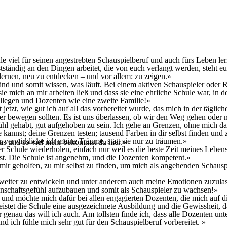
e viel für seinen angestrebten Schauspielberuf und auch fürs Leben le
stständig an den Dingen arbeitet, die von euch verlangt werden, steht 
ulernen, neu zu entdecken – und vor allem: zu zeigen.»
ind und somit wissen, was läuft. Bei einem aktiven Schauspieler oder 
ie mich an mir arbeiten ließ und dass sie eine ehrliche Schule war, in
ollegen und Dozenten wie eine zweite Familie!»
tzt, wie gut ich auf all das vorbereitet wurde, das mich in der täglich
er bewegen sollten. Es ist uns überlassen, ob wir den Weg gehen oder n
ühl gehabt, gut aufgehoben zu sein. Ich gehe an Grenzen, ohne mich da
e kannst; deine Grenzen testen; tausend Farben in dir selbst finden und
r verwirkliche ich meine Träume, statt sie nur zu träumen.»
 Das und so viel mehr bekommst du hier.»
 Schule wiederholen, einfach nur weil es die beste Zeit meines Leben
 ist. Die Schule ist angenehm, und die Dozenten kompetent.»
 mir geholfen, zu mir selbst zu finden, um mich als angehenden Schausp
 weiter zu entwickeln und unter anderem auch meine Emotionen zuzula
einschaftsgefühl aufzubauen und somit als Schauspieler zu wachsen!»
, und möchte mich dafür bei allen engagierten Dozenten, die mich auf 
et die Schule eine ausgezeichnete Ausbildung und die Gewissheit, das
 genau das will ich auch. Am tollsten finde ich, dass alle Dozenten unt
nd ich fühle mich sehr gut für den Schauspielberuf vorbereitet. »