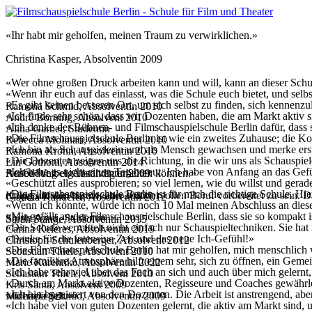
«Ihr habt mir geholfen, meinen Traum zu verwirklichen.»
Christina Kasper, Absolventin 2009
«Wer ohne großen Druck arbeiten kann und will, kann an dieser Schul
«Wenn ihr euch auf das einlasst, was die Schule euch bietet, und selb
«Es gibt keinen besseren Ort, um sich selbst zu finden, sich kennenz
Ramona Schmid, Absolventin 2010
«Ich finde sehr schön, dass wir Dozenten haben, die am Markt aktiv s
André Borning, Absolvent 2010
«Ich danke der Bühnen- und Filmschauspielschule Berlin dafür, dass s
Alina Garber, Studentin
«Die Filmschauspielschule Berlin ist wie ein zweites Zuhause; die K
Rebecca Molinari, Absolventin 2010
«Ich bin als Schauspielerin und als Mensch gewachsen und merke erst je
Ramona Krohn, Absolventin 2010
«Die Dozenten zeigen uns die Richtung, in die wir uns als Schauspiel
Lin Gothoni, Absolventin 2014
«Ich habe es nicht einen Tag bereut. Ich habe von Anfang an das Gef
Renée Weibel, Absolventin 2009
Ausbildung eigenständig arbeiten können.»
«Geschützt alles ausprobieren; so viel lernen, wie du willst und gerad
«Die Filmschauspielschule Berlin ist für mich die richtige Schule. Hie
Kalpna Joshi, Absolventin 2010
richtig auf den harten, aber wundervollen Beruf vorbereitet zu sein.
Claudia Kandefer, Absolventin 2012
«Wenn ich könnte, würde ich noch 10 Mal meinen Abschluss an dieser
«Mir gefällt an der Filmschauspielschule Berlin, dass sie so kompakt
Shirin Azari, Studentin
Sarah Stange, Absolventin 2015
«Die Schule vermittelt nicht einfach nur Schauspieltechniken. Sie hat
Carina Keleres, Absolventin 2019
«Danke für die intensive Zeit und das neue Ich-Gefühl!»
Christoph Schulenberger, Absolvent 2012
«Die Filmschauspielschule Berlin hat mir geholfen, mich menschlich
Sebastian Thiele, Absolvent 2010
«Die familiäre Atmosphäre hilft einem sehr, sich zu öffnen, ein Gem
Marie Karehnke, Absolventin 2022
«Ich habe sehr viel über das Fach an sich und auch über mich gelernt
Sebastian Thiele, Absolvent 2010
«Durch am Markt aktive Dozenten, Regisseure und Coaches gewährleist
Kris Santa, Absolvent 2009
«Ich bin begeistert von den Dozenten. Die Arbeit ist anstrengend, aber
Michaela Schmid, Absolventin 2009
widerspiegelt.»
«Ich habe viel von guten Dozenten gelernt, die aktiv am Markt sind, u