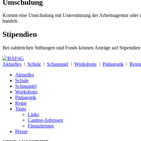
Umschulung
Kommt eine Umschulung mit Unterstützung der Arbeitsagentur oder des
handelt.
Stipendien
Bei zahlreichen Stiftungen und Fonds können Anträge auf Stipendien 
Aktuelles
ǀ
Schule
ǀ
Schauspiel
ǀ
Workshops
ǀ
Pädagogik
ǀ
Regi
Aktuelles
Schule
Schauspiel
Workshops
Pädagogik
Regie
Tipps
Links
Casting-Adressen
Finanzierung
Presse